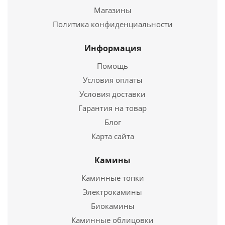
Магазины
21 000
руб.
Политика конфиденциальности
Подробнее
Информация
Помощь
Купить в 1 клик
Условия оплаты
Условия доставки
Гарантия на товар
Блог
Карта сайта
Камины
Каминные топки
Электропечь для сауны Кристина Classic Stone
Электрокамины
6кВт
Биокамины
Каминные облицовки