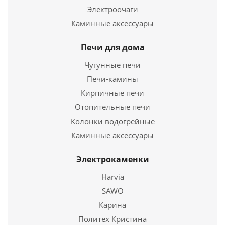
36 600
руб.
Электроочаги
Длина
380 мм.
Каминные аксессуары
Ширина
470 мм.
Высота
780 мм.
Печи для дома
Чугунные печи
Подробнее
Печи-камины
Купить в 1 клик
Кирпичные печи
Отопительные печи
Колонки водогрейные
Каминные аксессуары
Электрокаменки
Harvia
SAWO
Карина
Электропечь для сауны Кристина Tandem Soft
Политех Кристина