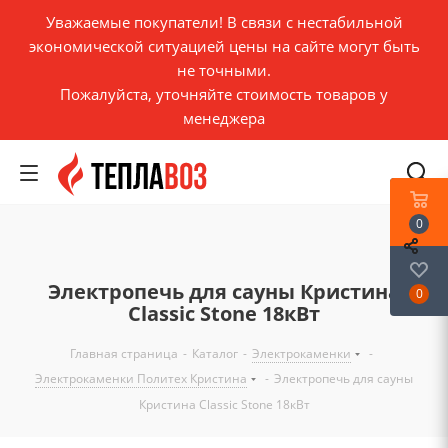
Уважаемые покупатели! В связи с нестабильной
экономической ситуацией цены на сайте могут быть
не точными.
Пожалуйста, уточняйте стоимость товаров у
менеджера
0
Электропечь для сауны Кристина
0
Classic Stone 18кВт
Главная страница
-
Каталог
-
Электрокаменки
-
Электрокаменки Политех Кристина
-
Электропечь для сауны
Кристина Classic Stone 18кВт