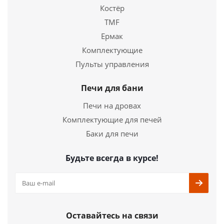
Steam 20кВ с испарителемт
Костёр
TMF
89 400
руб.
Ермак
Длина
770 мм.
Комплектующие
Ширина
470 мм.
Пульты управления
Высота
780 мм.
Печи для бани
Подробнее
Печи на дровах
Купить в 1 клик
Комплектующие для печей
Баки для печи
Будьте всегда в курсе!
Оставайтесь на связи