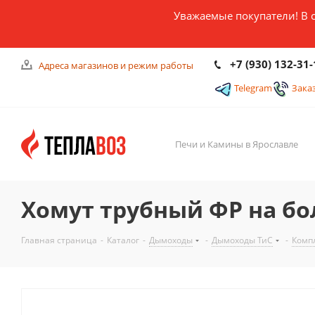
Уважаемые покупатели! В 
+7 (930) 132-31-
Адреса магазинов и режим работы
Telegram
Зака
Печи и Камины в Ярославле
Хомут трубный ФР на бол
Главная страница
-
Каталог
-
Дымоходы
-
Дымоходы ТиС
-
Комп