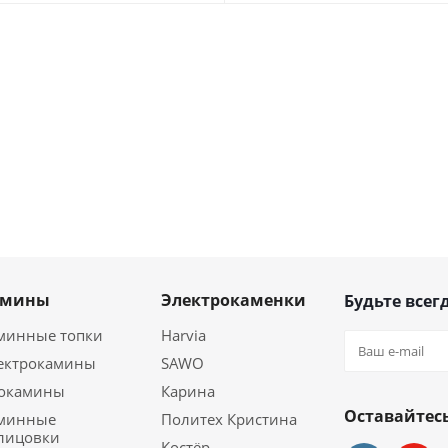
амины
Электрокаменки
Будьте всегд
минные топки
Harvia
ектрокамины
SAWO
окамины
Карина
Оставайтесь
минные
Политех Кристина
лицовки
Костёр