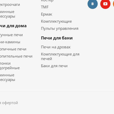
ектроочаги
TMF
минные
Ермак
сессуары
Комплектующие
чи для дома
Пульты управления
гунные печи
Печи для бани
чи-камины
Печи на дровах
рпичные печи
Комплектующие для
опительные печи
печей
лонки
Баки для печи
догрейные
минные
сессуары
я офертой