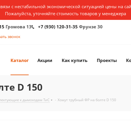
связи с нестабильной экономической ситуацией цены на сай
Пожалуйста, уточняйте стоимость товаров у менеджера
15
Громова 13
+7 (930) 120-31-35
Фрунзе 30
зать звонок
Каталог
Акции
Как купить
Проекты
К
те D 150
лектующие к дымоходам ТиС
-
Хомут трубный ФР на болте D 150