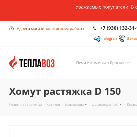
Уважаемые покупатели! В 
+7 (930) 132-31-
Адреса магазинов и режим работы
Telegram
Зака
Печи и Камины в Ярославле
Хомут растяжка D 150
Главная страница
-
Каталог
-
Дымоходы
-
Дымоходы ТиС
-
Комп