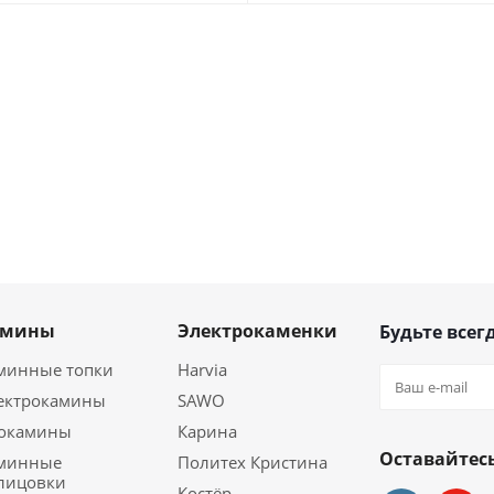
амины
Электрокаменки
Будьте всегд
минные топки
Harvia
ектрокамины
SAWO
окамины
Карина
Оставайтесь
минные
Политех Кристина
лицовки
Костёр