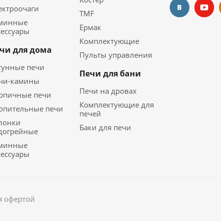
ектроочаги
TMF
минные
Ермак
сессуары
Комплектующие
чи для дома
Пульты управления
гунные печи
Печи для бани
чи-камины
Печи на дровах
рпичные печи
Комплектующие для
опительные печи
печей
лонки
Баки для печи
догрейные
минные
сессуары
я офертой