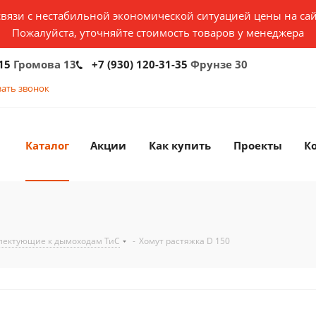
связи с нестабильной экономической ситуацией цены на сай
Пожалуйста, уточняйте стоимость товаров у менеджера
15
Громова 13
+7 (930) 120-31-35
Фрунзе 30
зать звонок
Каталог
Акции
Как купить
Проекты
К
лектующие к дымоходам ТиС
-
Хомут растяжка D 150