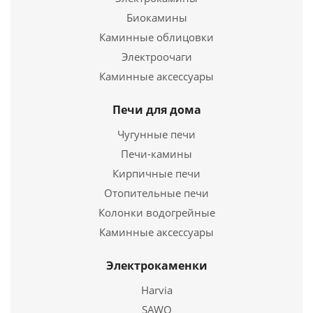
Подробнее
Биокамины
Каминные облицовки
Купить в 1 клик
Электроочаги
Каминные аксессуары
Печи для дома
Чугунные печи
Печи-камины
Кирпичные печи
Отопительные печи
Колонки водогрейные
Заглушка ревизии ЗРМ-Р 430, 0,5, D 115
Каминные аксессуары
226
руб.
Электрокаменки
Harvia
Подробнее
SAWO