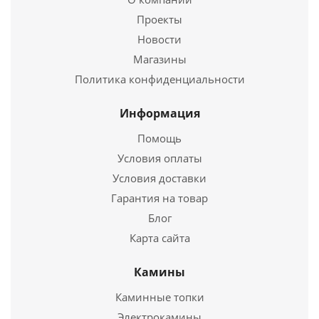
Проекты
Новости
Подробнее
Магазины
Купить в 1 клик
Политика конфиденциальности
Информация
Помощь
Условия оплаты
Условия доставки
Гарантия на товар
Блог
Карта сайта
Труба моно ТМ-Р L500.430, 0,8, D150
Камины
954
руб.
Каминные топки
Электрокамины