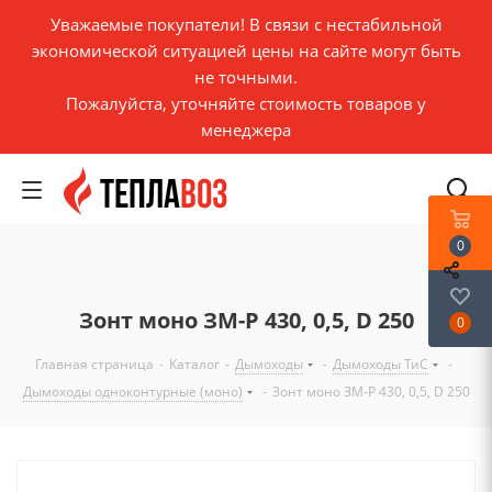
Уважаемые покупатели! В связи с нестабильной
экономической ситуацией цены на сайте могут быть
не точными.
Пожалуйста, уточняйте стоимость товаров у
менеджера
0
Зонт моно ЗМ-Р 430, 0,5, D 250
0
Главная страница
-
Каталог
-
Дымоходы
-
Дымоходы ТиС
-
Дымоходы одноконтурные (моно)
-
Зонт моно ЗМ-Р 430, 0,5, D 250