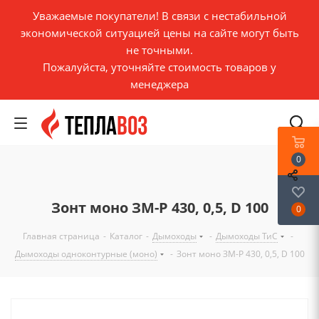
Уважаемые покупатели! В связи с нестабильной
экономической ситуацией цены на сайте могут быть
не точными.
Пожалуйста, уточняйте стоимость товаров у
менеджера
0
Зонт моно ЗМ-Р 430, 0,5, D 100
0
Главная страница
-
Каталог
-
Дымоходы
-
Дымоходы ТиС
-
Дымоходы одноконтурные (моно)
-
Зонт моно ЗМ-Р 430, 0,5, D 100