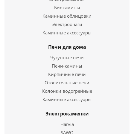
Подробнее
Биокамины
Каминные облицовки
Купить в 1 клик
Электроочаги
Каминные аксессуары
Печи для дома
Чугунные печи
Печи-камины
Кирпичные печи
Отопительные печи
Колонки водогрейные
Заглушка ревизии ЗРМ-Р 430, 0,5, D 100
Каминные аксессуары
207
руб.
Электрокаменки
Harvia
Подробнее
SAWO