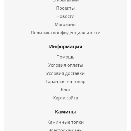
Проекты
Новости
Подробнее
Магазины
Купить в 1 клик
Политика конфиденциальности
Информация
Помощь
Условия оплаты
Условия доставки
Гарантия на товар
Блог
Карта сайта
Дефлектор моно ДМ-Р 430, 0,5, D 100
Камины
875
руб.
Каминные топки
Электрокамины