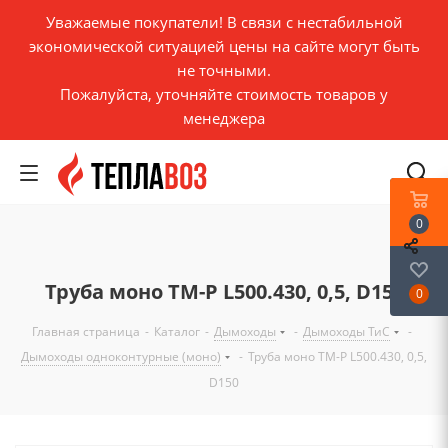
Уважаемые покупатели! В связи с нестабильной
экономической ситуацией цены на сайте могут быть
не точными.
Пожалуйста, уточняйте стоимость товаров у
менеджера
0
Труба моно ТМ-Р L500.430, 0,5, D150
0
Главная страница
-
Каталог
-
Дымоходы
-
Дымоходы ТиС
-
Дымоходы одноконтурные (моно)
-
Труба моно ТМ-Р L500.430, 0,5,
D150