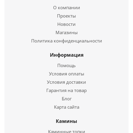
352
руб.
О компании
Проекты
Новости
Подробнее
Магазины
Купить в 1 клик
Политика конфиденциальности
Информация
Помощь
Условия оплаты
Условия доставки
Гарантия на товар
Блог
Карта сайта
Труба моно ТМ-Р L1000.430, 0,8, D 180
Камины
1 757
руб.
Каминные топки