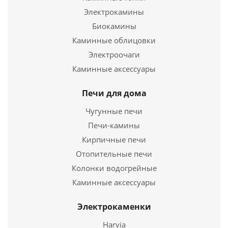
Электрокамины
Подробнее
Биокамины
Каминные облицовки
Купить в 1 клик
Электроочаги
Каминные аксессуары
Печи для дома
Чугунные печи
Печи-камины
Кирпичные печи
Отопительные печи
Колонки водогрейные
Труба моно ТМ-Р L500.430, 0,8, D150
Каминные аксессуары
954
руб.
Электрокаменки
Harvia
Подробнее