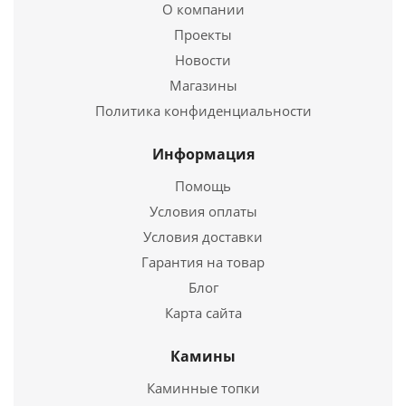
524
руб.
О компании
Проекты
Новости
Подробнее
Магазины
Купить в 1 клик
Политика конфиденциальности
Информация
Помощь
Условия оплаты
Условия доставки
Гарантия на товар
Блог
Карта сайта
Тройник Моно ТРМ-Р 87*, 430, 0,5, D 110
Камины
644
руб.
Каминные топки