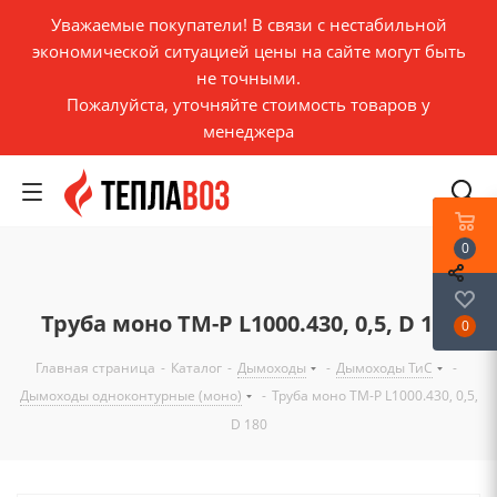
Уважаемые покупатели! В связи с нестабильной
экономической ситуацией цены на сайте могут быть
не точными.
Пожалуйста, уточняйте стоимость товаров у
менеджера
0
Труба моно ТМ-Р L1000.430, 0,5, D 180
0
Главная страница
-
Каталог
-
Дымоходы
-
Дымоходы ТиС
-
Дымоходы одноконтурные (моно)
-
Труба моно ТМ-Р L1000.430, 0,5,
D 180