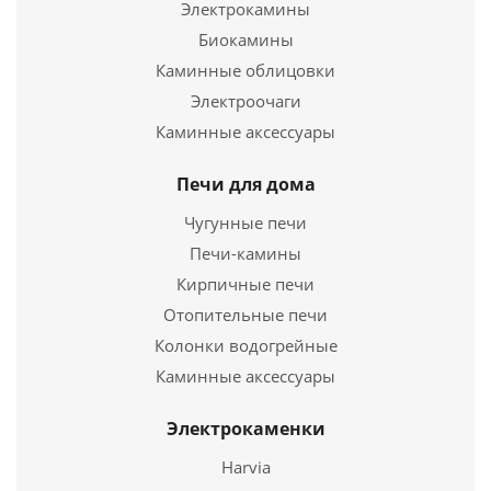
Электрокамины
Подробнее
Биокамины
Каминные облицовки
Купить в 1 клик
Электроочаги
Каминные аксессуары
Печи для дома
Чугунные печи
Печи-камины
Кирпичные печи
Отопительные печи
Колонки водогрейные
Зонт моно ЗМ-Р 430, 0,5, D 100
Каминные аксессуары
386
руб.
Электрокаменки
Harvia
Подробнее