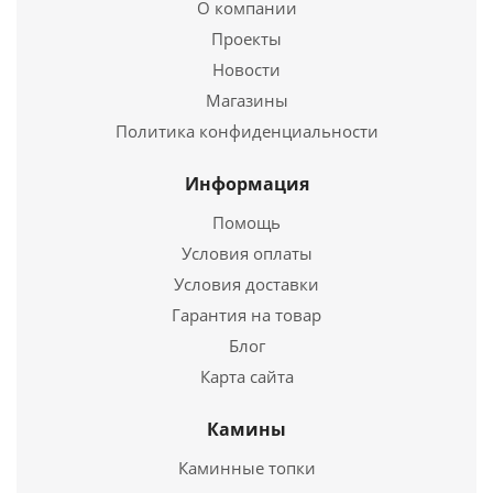
944
руб.
О компании
Проекты
Новости
Подробнее
Магазины
Купить в 1 клик
Политика конфиденциальности
Информация
Помощь
Условия оплаты
Условия доставки
Гарантия на товар
Блог
Карта сайта
Тройник Моно ТРМ-Р 87*, 430, 0,5, D 250
Камины
1 557
руб.
Каминные топки