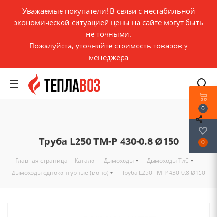
Уважаемые покупатели! В связи с нестабильной
экономической ситуацией цены на сайте могут быть
не точными.
Пожалуйста, уточняйте стоимость товаров у
менеджера
0
Труба L250 ТМ-Р 430-0.8 Ø150
0
Главная страница
-
Каталог
-
Дымоходы
-
Дымоходы ТиС
-
Дымоходы одноконтурные (моно)
-
Труба L250 ТМ-Р 430-0.8 Ø150