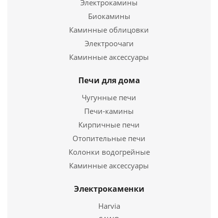
Электрокамины
Подробнее
Биокамины
Каминные облицовки
Купить в 1 клик
Электроочаги
Каминные аксессуары
Печи для дома
Чугунные печи
Печи-камины
Кирпичные печи
Отопительные печи
Колонки водогрейные
Труба моно ТМ-Р L500.430, 0,8, D180
Каминные аксессуары
1 130
руб.
Электрокаменки
Harvia
Подробнее