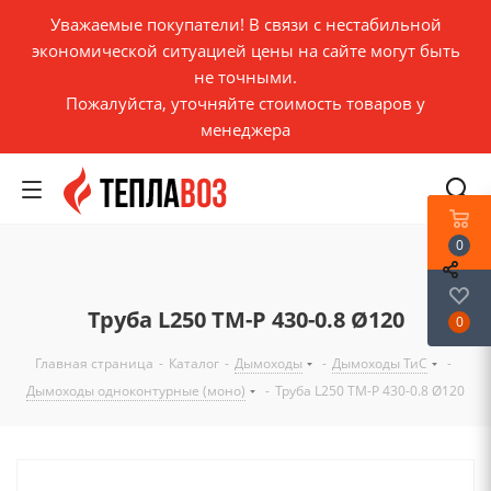
Уважаемые покупатели! В связи с нестабильной
экономической ситуацией цены на сайте могут быть
не точными.
Пожалуйста, уточняйте стоимость товаров у
менеджера
0
Труба L250 ТМ-Р 430-0.8 Ø120
0
Главная страница
-
Каталог
-
Дымоходы
-
Дымоходы ТиС
-
Дымоходы одноконтурные (моно)
-
Труба L250 ТМ-Р 430-0.8 Ø120