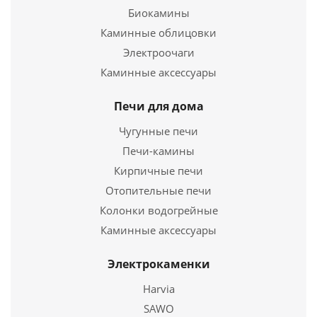
Подробнее
Биокамины
Каминные облицовки
Купить в 1 клик
Электроочаги
Каминные аксессуары
Печи для дома
Чугунные печи
Печи-камины
Кирпичные печи
Отопительные печи
Колонки водогрейные
Отвод Моно ОМ-Р 87*, 430, 0,8 , D 130
Каминные аксессуары
706
руб.
Электрокаменки
Harvia
Подробнее
SAWO