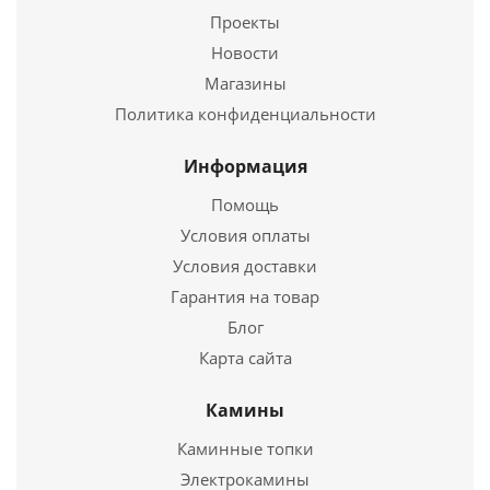
Проекты
Новости
Подробнее
Магазины
Купить в 1 клик
Политика конфиденциальности
Информация
Помощь
Условия оплаты
Условия доставки
Гарантия на товар
Блог
Карта сайта
Труба моно ТМ-Р L250.430, 0,5, D 160
Камины
359
руб.
Каминные топки
Электрокамины