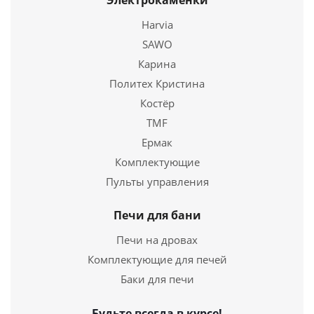
Электрокаменки
Harvia
Подробнее
SAWO
Купить в 1 клик
Карина
Политех Кристина
Костёр
TMF
Ермак
Комплектующие
Пульты управления
Печи для бани
Печи на дровах
Комплектующие для печей
Баки для печи
Будьте всегда в курсе!