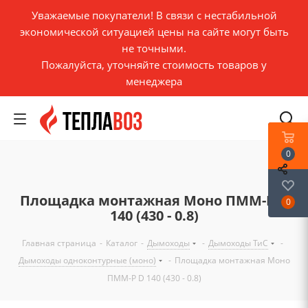
Уважаемые покупатели! В связи с нестабильной
экономической ситуацией цены на сайте могут быть
не точными.
Пожалуйста, уточняйте стоимость товаров у
менеджера
0
Площадка монтажная Моно ПММ-Р D
0
140 (430 - 0.8)
Главная страница
-
Каталог
-
Дымоходы
-
Дымоходы ТиС
-
Дымоходы одноконтурные (моно)
-
Площадка монтажная Моно
ПММ-Р D 140 (430 - 0.8)