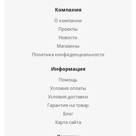
Труба моно ТМ-Р L1000.430, 0,8, D 180
Компания
1 757
руб.
О компании
Проекты
Новости
Подробнее
Магазины
Купить в 1 клик
Политика конфиденциальности
Информация
Помощь
Условия оплаты
Условия доставки
Гарантия на товар
Блог
Карта сайта
Отвод моно ОМ-Р 45*, 430, 0,5, D 110