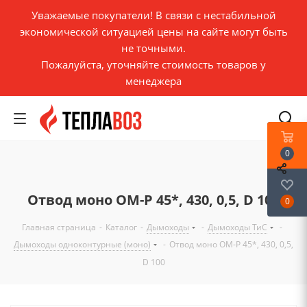
Уважаемые покупатели! В связи с нестабильной
экономической ситуацией цены на сайте могут быть
не точными.
Пожалуйста, уточняйте стоимость товаров у
менеджера
0
Отвод моно ОМ-Р 45*, 430, 0,5, D 100
0
Главная страница
-
Каталог
-
Дымоходы
-
Дымоходы ТиС
-
Дымоходы одноконтурные (моно)
-
Отвод моно ОМ-Р 45*, 430, 0,5,
D 100