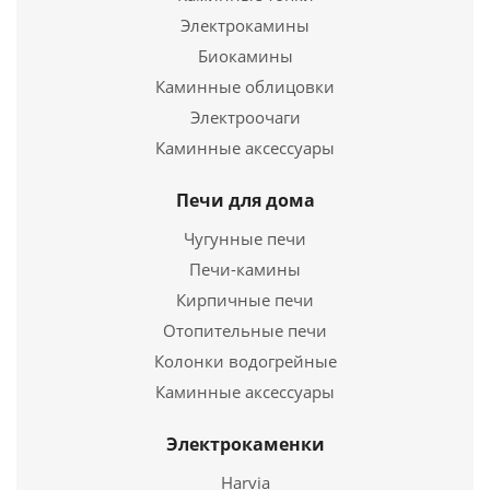
Электрокамины
Подробнее
Биокамины
Каминные облицовки
Купить в 1 клик
Электроочаги
Каминные аксессуары
Печи для дома
Чугунные печи
Печи-камины
Кирпичные печи
Отопительные печи
Колонки водогрейные
Площадка монтажная Моно ПММ-Р D 150 (430 - 0.8)
Каминные аксессуары
1 245
руб.
Электрокаменки
Harvia
Подробнее