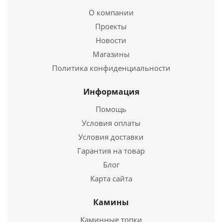
1 118
руб.
О компании
Проекты
Новости
Подробнее
Магазины
Купить в 1 клик
Политика конфиденциальности
Информация
Помощь
Условия оплаты
Условия доставки
Гарантия на товар
Блог
Карта сайта
Зонт моно ЗМ-Р 430, 0,5, D 100
Камины
386
руб.
Каминные топки