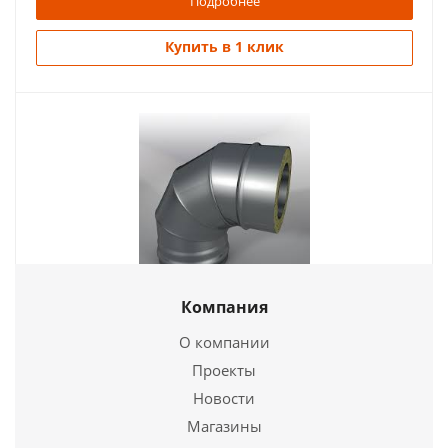
Подробнее
Купить в 1 клик
Отвод ОТ-Р 87* 430, 0,5/Оц, 0,55 d 130/190
Компания
1 834
руб.
О компании
Проекты
Новости
Подробнее
Магазины