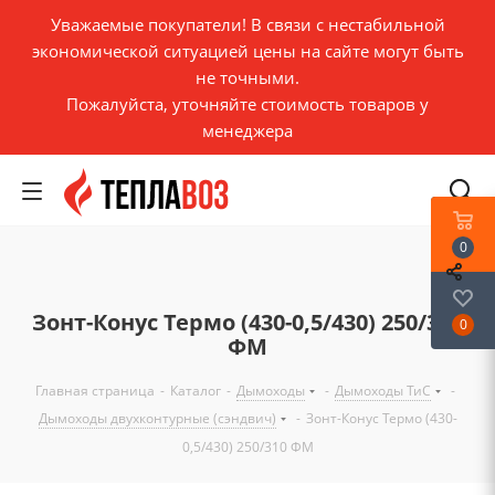
Уважаемые покупатели! В связи с нестабильной
экономической ситуацией цены на сайте могут быть
не точными.
Пожалуйста, уточняйте стоимость товаров у
менеджера
0
Зонт-Конус Термо (430-0,5/430) 250/310
0
ФМ
Главная страница
-
Каталог
-
Дымоходы
-
Дымоходы ТиС
-
Дымоходы двухконтурные (сэндвич)
-
Зонт-Конус Термо (430-
0,5/430) 250/310 ФМ