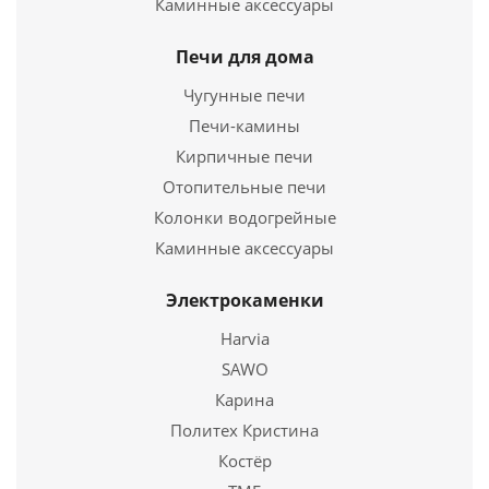
Каминные аксессуары
Печи для дома
Чугунные печи
Печи-камины
Кирпичные печи
Отопительные печи
Колонки водогрейные
Труба Термо ТТ-Р L 1000 430. 0.8/430, 0,55 d 150/210
Каминные аксессуары
3 103
руб.
Электрокаменки
Harvia
Подробнее
SAWO
Купить в 1 клик
Карина
Политех Кристина
Костёр