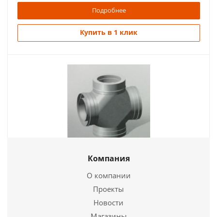
Подробнее
Купить в 1 клик
Четверик - Термо ЧТ-430, 0,8-430 d 150/210
Компания
6 332
руб.
О компании
Проекты
Новости
Подробнее
Магазины