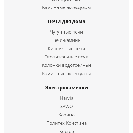
Каминные аксессуары
Печи для дома
Чугунные печи
Печи-камины
Кирпичные печи
Отопительные печи
Колонки водогрейные
Тройник Термо TRT-P 87* 430, 0,8/430, d 200/280
Каминные аксессуары
4 931
руб.
Электрокаменки
Harvia
Подробнее
SAWO
Купить в 1 клик
Карина
Политех Кристина
Костёр