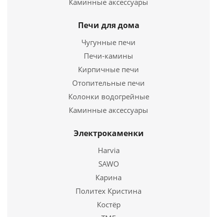
Каминные аксессуары
Печи для дома
Чугунные печи
Печи-камины
Кирпичные печи
Отопительные печи
Колонки водогрейные
Каминные аксессуары
Четверик - Термо ЧТ-430, 0,8-430 d 130/190
Электрокаменки
6 042
руб.
Harvia
SAWO
Подробнее
Карина
Политех Кристина
Купить в 1 клик
Костёр