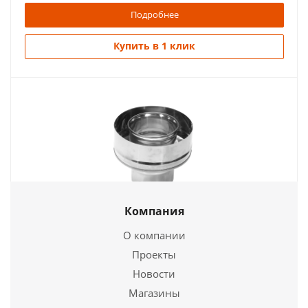
Подробнее
Купить в 1 клик
Компания
Переход Моно/Термо ПМТ-Р 430, 0,5/430, 0,5 d
100\160
О компании
Проекты
930
руб.
Новости
Магазины
Подробнее