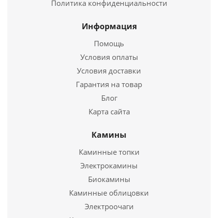
Политика конфиденциальности
Купить в 1 клик
Информация
Помощь
Условия оплаты
Условия доставки
Гарантия на товар
Блог
Карта сайта
Камины
Тройник Термо TRT-P 45* 430, 0,5/ОЦ, d 180/240
Каминные топки
4 399
руб.
Электрокамины
Биокамины
Каминные облицовки
Подробнее
Электроочаги
Купить в 1 клик