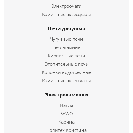
Купить в 1 клик
Электроочаги
Каминные аксессуары
Печи для дома
Чугунные печи
Печи-камины
Кирпичные печи
Отопительные печи
Колонки водогрейные
Труба Термо ТТ-Р L 1000 430. 0.5/Оц, 0,55 d 200/260
Каминные аксессуары
2 965
руб.
Электрокаменки
Harvia
Подробнее
SAWO
Купить в 1 клик
Карина
Политех Кристина