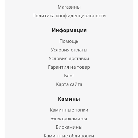
Подробнее
Магазины
Купить в 1 клик
Политика конфиденциальности
Информация
Помощь
Условия оплаты
Условия доставки
Гарантия на товар
Блог
Карта сайта
Труба Термо ТТ-Р L 1000 430. 0.5/Оц, 0,55 d 100/160
Камины
1 787
руб.
Каминные топки
Электрокамины
Подробнее
Биокамины
Каминные облицовки