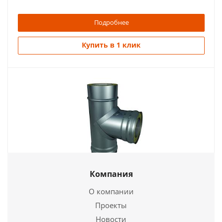
Подробнее
Купить в 1 клик
Тройник Термо TRT-P 87* 430, 0,5/ОЦ, d 100/160
Компания
1 941
руб.
О компании
Проекты
Новости