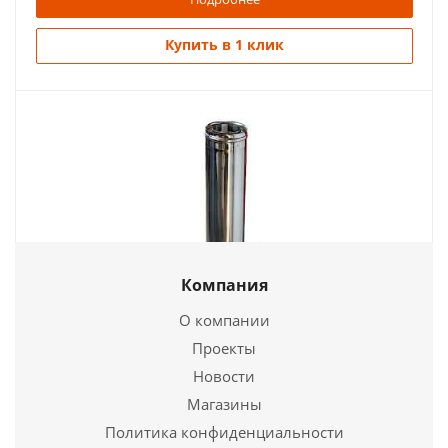
Купить в 1 клик
Компания
Труба Термо ТТ-Р L 1000 430. 0.5/Оц, 0,55 d 100/160
О компании
1 787
руб.
Проекты
Новости
Подробнее
Магазины
Политика конфиденциальности
Купить в 1 клик