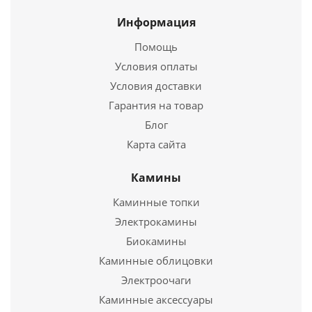
Информация
Помощь
Условия оплаты
Условия доставки
Гарантия на товар
Блог
Карта сайта
Зонт-Конус Термо (430-0,5/430) 120/200 ФМ
Камины
Каминные топки
1 129
руб.
Электрокамины
Биокамины
Подробнее
Каминные облицовки
Электроочаги
Купить в 1 клик
Каминные аксессуары