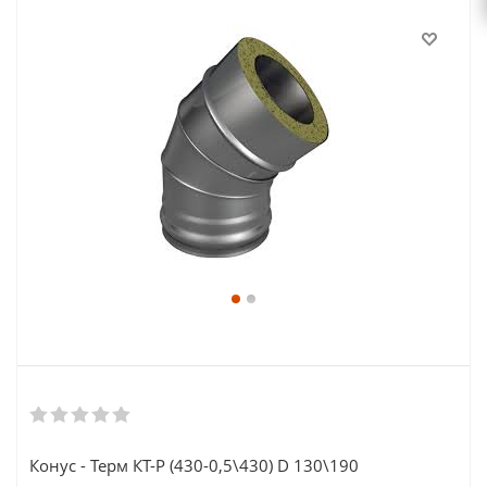
Конус - Терм КТ-Р (430-0,5\430) D 130\190