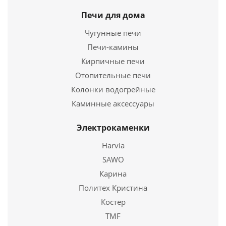
Печи для дома
Чугунные печи
Печи-камины
Кирпичные печи
Отопительные печи
Колонки водогрейные
Отвод ОТ-Р 45* 430, 0,8/430, 0,5 d 250\310
Каминные аксессуары
4 404
руб.
Электрокаменки
Harvia
Подробнее
SAWO
Карина
Купить в 1 клик
Политех Кристина
Костёр
TMF