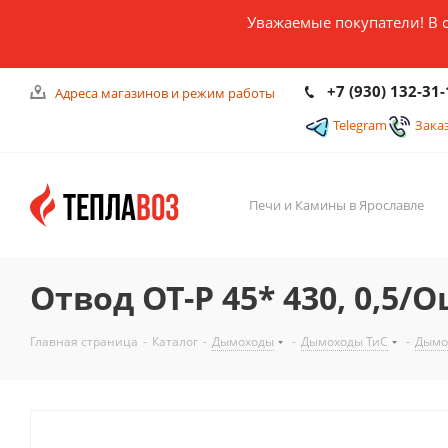
Уважаемые покупатели! В 
+7 (930) 132-31-
Адреса магазинов и режим работы
Telegram
Зака
Печи и Камины в Ярославле
Отвод ОТ-Р 45* 430, 0,5/Оц
Главная страница
-
Каталог
-
Дымоходы
-
Дымоходы ТиС
-
Дымо