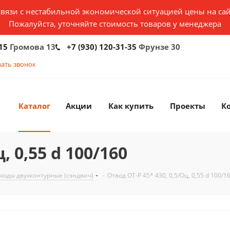
связи с нестабильной экономической ситуацией цены на сай
Пожалуйста, уточняйте стоимость товаров у менеджера
15
Громова 13
+7 (930) 120-31-35
Фрунзе 30
зать звонок
Каталог
Акции
Как купить
Проекты
К
, 0,55 d 100/160
ходы двухконтурные (сэндвич)
-
Отвод ОТ-Р 45* 430, 0,5/Оц, 0,55 d 100/1