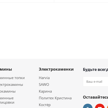
амины
Электрокаменки
Будьте всегд
минные топки
Harvia
ектрокамины
SAWO
окамины
Карина
Оставайтесь
минные
Политех Кристина
лицовки
Костёр