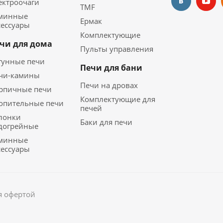
ектроочаги
TMF
минные
Ермак
сессуары
Комплектующие
чи для дома
Пульты управления
гунные печи
Печи для бани
чи-камины
Печи на дровах
рпичные печи
Комплектующие для
опительные печи
печей
лонки
Баки для печи
догрейные
минные
сессуары
я офертой