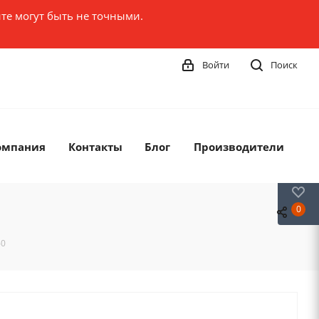
те могут быть не точными.
Войти
Поиск
омпания
Контакты
Блог
Производители
0
0
60