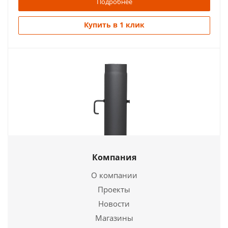
Подробнее
Купить в 1 клик
Труба 0,5 м с шибером черный d180 2 мм КПД
Компания
1 865
руб.
О компании
Проекты
Новости
Подробнее
Магазины