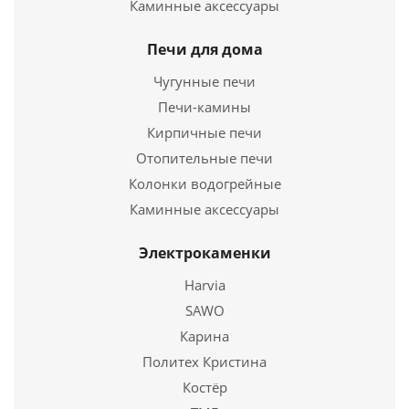
Каминные аксессуары
Печи для дома
Чугунные печи
Печи-камины
Кирпичные печи
Отопительные печи
Колонки водогрейные
Тройник 90° Ø120
Каминные аксессуары
1 725
руб.
Электрокаменки
Harvia
Подробнее
SAWO
Купить в 1 клик
Карина
Политех Кристина
Костёр