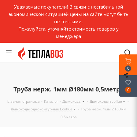
Уважаемые покупатели! В связи с нестабильной
экономической ситуацией цены на сайте могут быть
не точными.
Пожалуйста, уточняйте стоимость товаров у
менеджера
0
Труба нерж. 1мм Ø180мм 0,5метра
0
Главная страница
-
Каталог
-
Дымоходы
-
Дымоходы Ecoflue
-
Дымоходы одноконтурные Ecoflue
-
Труба нерж. 1мм Ø180мм
0,5метра