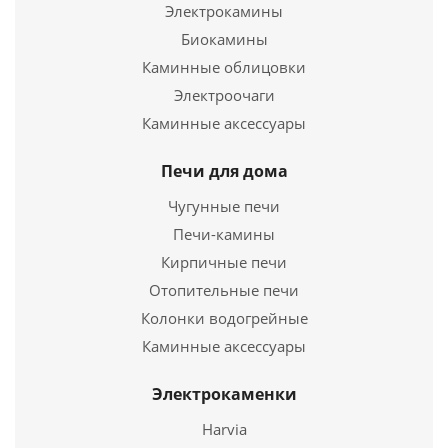
Электрокамины
Подробнее
Биокамины
Каминные облицовки
Купить в 1 клик
Электроочаги
Каминные аксессуары
Печи для дома
Чугунные печи
Печи-камины
Кирпичные печи
Отопительные печи
Колонки водогрейные
Отвод нерж. 0,5мм Ø150мм 90°
Каминные аксессуары
750
руб.
Электрокаменки
Harvia
Подробнее