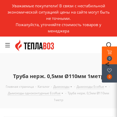
Уважаемые покупатели! В связи с нестабильной
экономической ситуацией цены на сайте могут быть
не точными.
Пожалуйста, уточняйте стоимость товаров у
менеджера
0
Труба нерж. 0,5мм Ø110мм 1метр
0
Главная страница
-
Каталог
-
Дымоходы
-
Дымоходы Ecoflue
-
Дымоходы одноконтурные Ecoflue
-
Труба нерж. 0,5мм Ø110мм
1метр