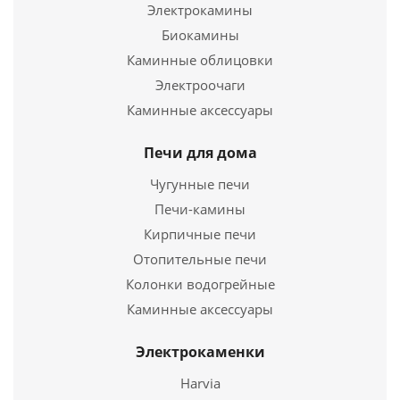
Электрокамины
Подробнее
Биокамины
Каминные облицовки
Купить в 1 клик
Электроочаги
Каминные аксессуары
Печи для дома
Чугунные печи
Печи-камины
Кирпичные печи
Отопительные печи
Колонки водогрейные
Труба нерж. 0,5мм Ø200мм 1метр
Каминные аксессуары
1 217
руб.
Электрокаменки
Harvia
Подробнее