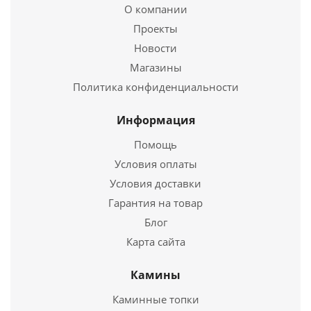
884
руб.
О компании
Проекты
Новости
Подробнее
Магазины
Купить в 1 клик
Политика конфиденциальности
Информация
Помощь
Условия оплаты
Условия доставки
Гарантия на товар
Блог
Карта сайта
Отвод нерж. 1мм Ø120мм 45°
Камины
590
руб.
Каминные топки