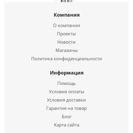
Труба нерж. 1мм Ø110мм 1метр
Компания
1 290
руб.
О компании
Проекты
Новости
Подробнее
Магазины
Купить в 1 клик
Политика конфиденциальности
Информация
Помощь
Условия оплаты
Условия доставки
Гарантия на товар
Блог
Карта сайта
Тройник нерж. 0,5мм Ø110мм 90°