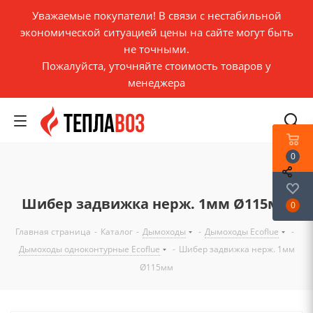
Уважаемые покупатели! В связи с нестабильной
экономической ситуацией цены на сайте могут быть
не точными.
Пожалуйста, уточняйте стоимость товаров у
менеджера
0
Шибер задвижка нерж. 1мм Ø115мм
0
Главная страница
-
Каталог
-
Дымоходы
-
Дымоходы Ecoflue
-
Дымоходы одноконтурные Ecoflue
-
Шибер задвижка нерж. 1мм
Ø115мм