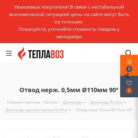
Уважаемые покупатели! В связи с нестабильной
экономической ситуацией цены на сайте могут быть
не точными.
Пожалуйста, уточняйте стоимость товаров у
менеджера
0
Отвод нерж. 0,5мм Ø110мм 90°
0
Главная страница
-
Каталог
-
Дымоходы
-
Дымоходы Ecoflue
-
Дымоходы одноконтурные Ecoflue
-
Отвод нерж. 0,5мм Ø110мм 90°