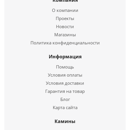
Компания
440
руб.
О компании
Проекты
Новости
Подробнее
Магазины
Купить в 1 клик
Политика конфиденциальности
Информация
Помощь
Условия оплаты
Условия доставки
Гарантия на товар
Блог
Карта сайта
Труба нерж. 0,5мм Ø150мм 1метр
Камины
918
руб.