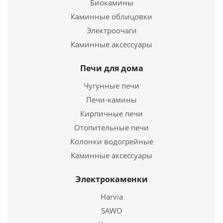
Биокамины
Каминные облицовки
Купить в 1 клик
Электроочаги
Каминные аксессуары
Печи для дома
Чугунные печи
Печи-камины
Кирпичные печи
Отопительные печи
Колонки водогрейные
Тройник эмалированный 90° Ø120
Каминные аксессуары
1 099
руб.
Электрокаменки
Harvia
Подробнее
SAWO
Купить в 1 клик