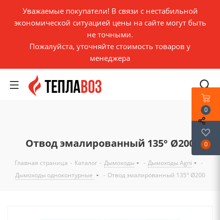
Уважаемые покупатели! В связи с нестабильной
экономической ситуацией цены на сайте могут быть
не точными.
Пожалуйста, уточняйте стоимость товаров у
менеджера
0
Отвод эмалированный 135° Ø200
0
Главная страница
-
Каталог
-
Дымоходы
-
Дымоходы Agni
-
Дымоходы одноконтурные
-
Отвод эмалированный 135° Ø200