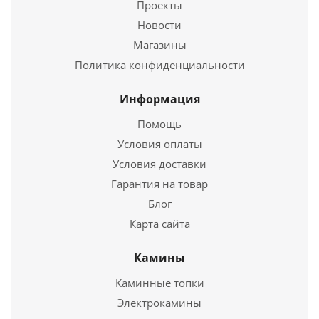
Проекты
Новости
Подробнее
Магазины
Купить в 1 клик
Политика конфиденциальности
Информация
Помощь
Условия оплаты
Условия доставки
Гарантия на товар
Блог
Карта сайта
Шибер, эмалированный Ø115
Камины
758
руб.
Каминные топки
Электрокамины
Подробнее