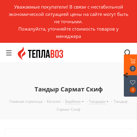
Уважаемые покупатели! В связи с нестабильной
экономической ситуацией цены на сайте могут быть
не точными.
Пожалуйста, уточняйте стоимость товаров у
менеджера
0
Тандыр Сармат Скиф
0
Главная страница
-
Каталог
-
Барбекю
-
Тандыры
-
Тандыр
Сармат Скиф