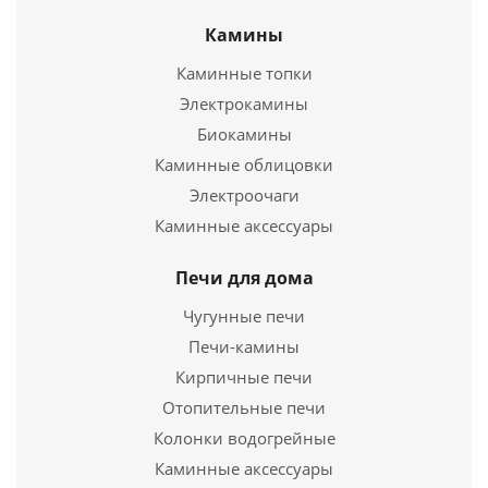
Тандыр Сармат Дастархан (+стойка)
Камины
38 500
руб.
Каминные топки
Страна
Россия
Электрокамины
Биокамины
Подробнее
Каминные облицовки
Электроочаги
Купить в 1 клик
Каминные аксессуары
Печи для дома
Чугунные печи
Печи-камины
Кирпичные печи
Отопительные печи
Колонки водогрейные
Колосник чугунный литой d22 см (Амфора)
Каминные аксессуары