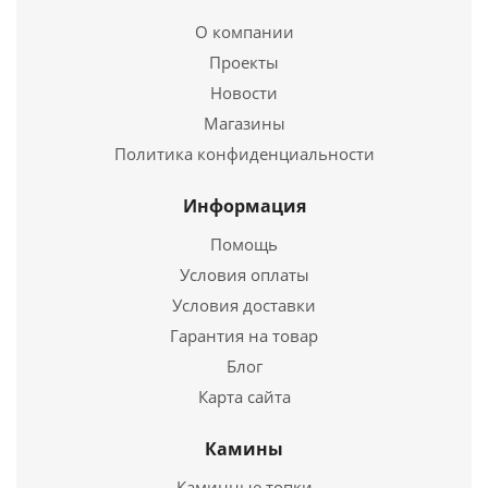
Казан чугунный Везувий 6 л без крышки
Купить в 1 клик
О компании
2 690
руб.
Проекты
Новости
Страна
Россия
Магазины
Подробнее
Политика конфиденциальности
Купить в 1 клик
Информация
Помощь
Условия оплаты
Условия доставки
Гарантия на товар
Блог
Карта сайта
Камины
Вставка для мангала Везувий Казан
Каминные топки