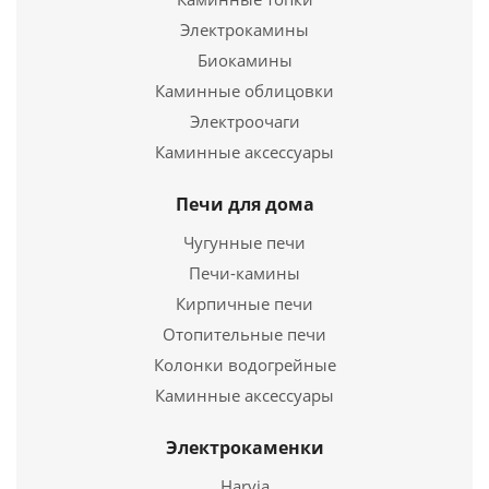
Электрокамины
1 590
руб.
Биокамины
Страна
Россия
Каминные облицовки
Электроочаги
Подробнее
Каминные аксессуары
Купить в 1 клик
Печи для дома
Чугунные печи
Печи-камины
Кирпичные печи
Отопительные печи
Колонки водогрейные
Каминные аксессуары
Электрокаменки
Чугунная Костровая чаша Fantastic Ø 1000 на
подставке Престиж
Harvia