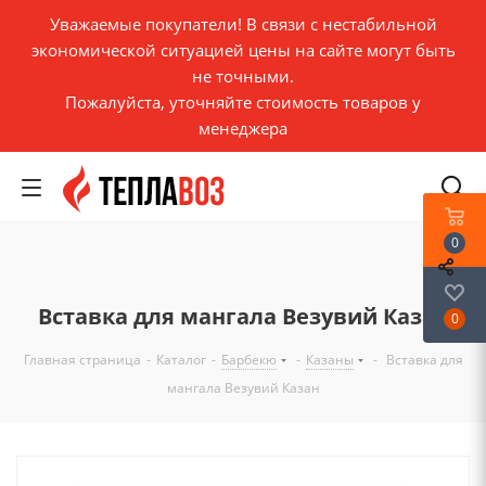
Уважаемые покупатели! В связи с нестабильной
экономической ситуацией цены на сайте могут быть
не точными.
Пожалуйста, уточняйте стоимость товаров у
менеджера
0
Вставка для мангала Везувий Казан
0
Главная страница
-
Каталог
-
Барбекю
-
Казаны
-
Вставка для
мангала Везувий Казан