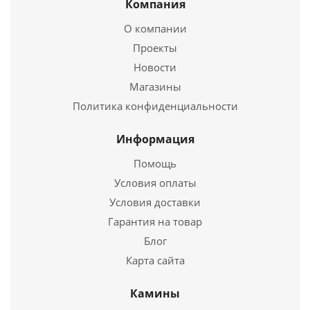
Компания
Купить в 1 клик
Казан 4л. с крышкой (БЛЗ)
О компании
Проекты
4 590
руб.
Новости
Страна
Россия
Магазины
Политика конфиденциальности
Подробнее
Информация
Купить в 1 клик
Помощь
Условия оплаты
Условия доставки
Гарантия на товар
Блог
Карта сайта
Камины