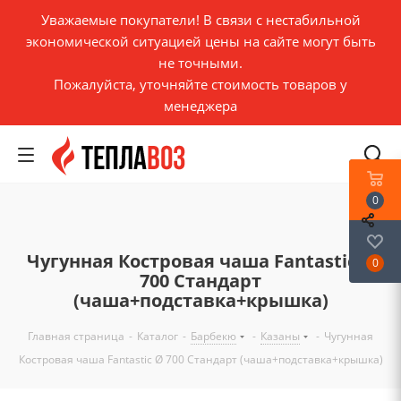
Уважаемые покупатели! В связи с нестабильной
экономической ситуацией цены на сайте могут быть
не точными.
Пожалуйста, уточняйте стоимость товаров у
менеджера
0
Чугунная Костровая чаша Fantastic Ø
0
700 Стандарт
(чаша+подставка+крышка)
Главная страница
-
Каталог
-
Барбекю
-
Казаны
-
Чугунная
Костровая чаша Fantastic Ø 700 Стандарт (чаша+подставка+крышка)