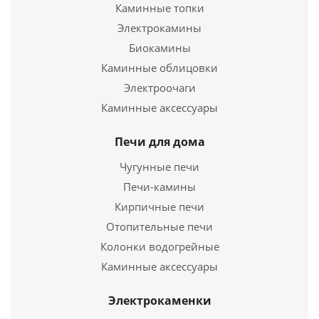
Каминные топки
Чугунная Костровая чаша Fantastic Ø 700 на
подставке Престиж
Электрокамины
Биокамины
23 740
руб.
Каминные облицовки
Страна
Россия
Электроочаги
Каминные аксессуары
Подробнее
Печи для дома
Купить в 1 клик
Чугунные печи
Печи-камины
Кирпичные печи
Отопительные печи
Колонки водогрейные
Каминные аксессуары
Электрокаменки