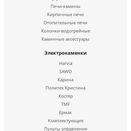
Печи-камины
Кирпичные печи
Отопительные печи
Колонки водогрейные
Каминные аксессуары
Электрокаменки
Сковорода чугунная 220/25
Harvia
1 690
руб.
SAWO
Страна
Россия
Карина
Политех Кристина
Подробнее
Костёр
TMF
Купить в 1 клик
Ермак
Комплектующие
Пульты управления