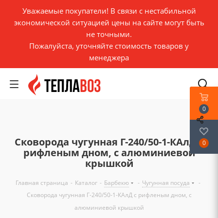
Уважаемые покупатели! В связи с нестабильной
экономической ситуацией цены на сайте могут быть
не точными.
Пожалуйста, уточняйте стоимость товаров у
менеджера
0
Сковорода чугунная Г-240/50-1-КАлД с
0
рифленым дном, с алюминиевой
крышкой
Главная страница
-
Каталог
-
Барбекю
-
Чугунная посуда
-
Сковорода чугунная Г-240/50-1-КАлД с рифленым дном, с
алюминиевой крышкой