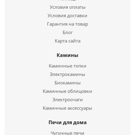
Условия оплаты
Условия доставки
Гарантия на товар
Блог
Карта сайта
Камины
Подставка под чашу 18л
Каминные топки
Электрокамины
5 898
руб.
Биокамины
Страна
Россия
Каминные облицовки
Электроочаги
Подробнее
Каминные аксессуары
Купить в 1 клик
Печи для дома
Чугунные печи