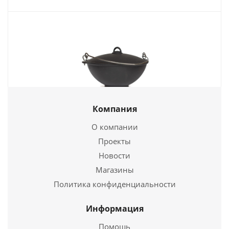
Компания
Чаша азиатская 8,0-К-Д
О компании
7 028
руб.
Проекты
Новости
Страна
Россия
Магазины
Подробнее
Политика конфиденциальности
Купить в 1 клик
Информация
Помощь