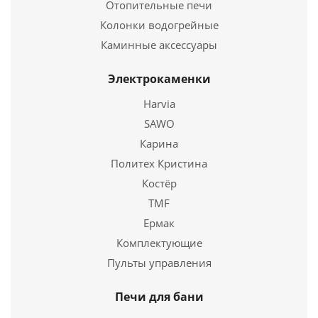
Отопительные печи
Колонки водогрейные
Каминные аксессуары
Электрокаменки
Чаша азиатская 18,0 - К-П
Harvia
SAWO
16 511
руб.
Карина
Страна
Россия
Политех Кристина
Костёр
Подробнее
TMF
Купить в 1 клик
Ермак
Комплектующие
Пульты управления
Печи для бани