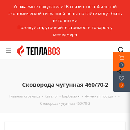
Уважаемые покупатели! В связи с нестабильной
экономической ситуацией цены на сайте могут быть
не точными.
Пожалуйста, уточняйте стоимость товаров у
менеджера
0
Сковорода чугунная 460/70-2
0
Главная страница
-
Каталог
-
Барбекю
-
Чугунная посуда
-
Сковорода чугунная 460/70-2