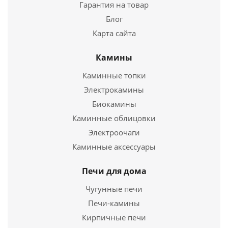
Гарантия на товар
Блог
Карта сайта
Камины
Каминные топки
Сковорода чугунная С-180/15-1
Электрокамины
1 146
руб.
Биокамины
Каминные облицовки
Страна
Россия
Электроочаги
Каминные аксессуары
Подробнее
Купить в 1 клик
Печи для дома
Чугунные печи
Печи-камины
Кирпичные печи