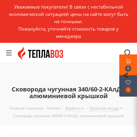
Уважаемые покупатели! В связи с нестабильной
экономической ситуацией цены на сайте могут быть
не точными.
Пожалуйста, уточняйте стоимость товаров у
менеджера
0
Сковорода чугунная 340/60-2-КАлД с
0
алюминиевой крышкой
Главная страница
-
Каталог
-
Барбекю
-
Чугунная посуда
-
Сковорода чугунная 340/60-2-КАлД с алюминиевой крышкой