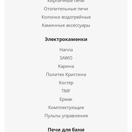
Кирпичные печи
Отопительные печи
Колонки водогрейные
Каминные аксессуары
Электрокаменки
Сковорода чугунная Г-280/40-2-КАлД с рифленым
Harvia
дном,с алюминиевой крышкой
SAWO
3 126
руб.
Карина
Политех Кристина
Страна
Россия
Костёр
TMF
Подробнее
Ермак
Купить в 1 клик
Комплектующие
Пульты управления
Печи для бани