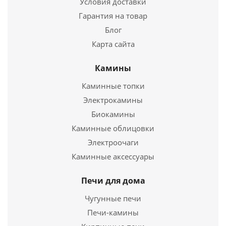
Условия доставки
Гарантия на товар
Блог
Карта сайта
Камины
Сковорода чугунная 340/60-2-КАлД с
Каминные топки
алюминиевой крышкой
Электрокамины
4 327
руб.
Биокамины
Каминные облицовки
Страна
Россия
Электроочаги
Каминные аксессуары
Подробнее
Купить в 1 клик
Печи для дома
Чугунные печи
Печи-камины