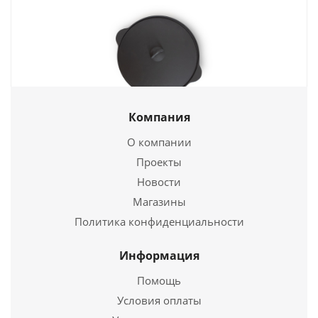
Компания
Чаша азиатская 4,0 - К
О компании
4 855
руб.
Проекты
Новости
Страна
Россия
Магазины
Подробнее
Политика конфиденциальности
Купить в 1 клик
Информация
Помощь
Условия оплаты